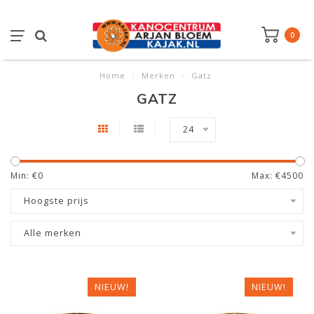
0
Home
/
Merken
/
Gatz
GATZ
24
Min: €
0
Max: €
4500
Hoogste prijs
Alle merken
NIEUW!
NIEUW!