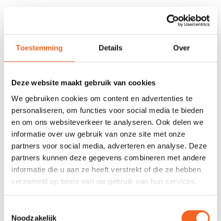
NIEUW!
NIEUW!
Toestemming
Details
Over
Deze website maakt gebruik van cookies
We gebruiken cookies om content en advertenties te
personaliseren, om functies voor social media te bieden
en om ons websiteverkeer te analyseren. Ook delen we
informatie over uw gebruik van onze site met onze
GATZ KNIEPLAAT VOOR
GATZ ZITPLAAT P.U. 150
partners voor social media, adverteren en analyse. Deze
CM
partners kunnen deze gegevens combineren met andere
€89,50
€87,50
informatie die u aan ze heeft verstrekt of die ze hebben
verzameld op basis van uw gebruik van hun services.
Toestemmingsselectie
NIEUW!
NIEUW!
Noodzakelijk