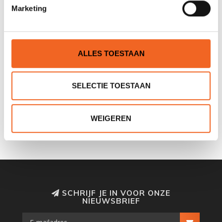
Marketing
ALLES TOESTAAN
SELECTIE TOESTAAN
SCORPIO KAYAK 12V HIGH
WATTSUP SWIFT+
PRESSURE POMP, 16 PSI
ELEKTRISCHE SUP-POMP,
ACCU, 20 PSI
€49,00
€109,00
€89,00
€129,00
WEIGEREN
SCHRIJF JE IN VOOR ONZE
NIEUWSBRIEF