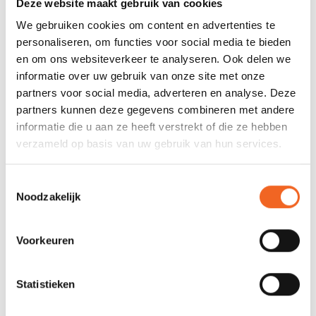
Afmeting: 23 x 14 x 12 cm
Deze website maakt gebruik van cookies
Druk: 20 PSI
We gebruiken cookies om content en advertenties te
Airflow: 70 L/min
personaliseren, om functies voor social media te bieden
en om ons websiteverkeer te analyseren. Ook delen we
informatie over uw gebruik van onze site met onze
REVIEWS
partners voor social media, adverteren en analyse. Deze
partners kunnen deze gegevens combineren met andere
informatie die u aan ze heeft verstrekt of die ze hebben
Nog niet gewaardeerd
verzameld op basis van uw gebruik van hun services.
0 sterren op basis van 0 beoordelingen
Toestemmingsselectie
Noodzakelijk
JE BEOORDELING TOEVOEGEN
Voorkeuren
GERELATEERDE PRODUCTEN
Statistieken
STUNT!