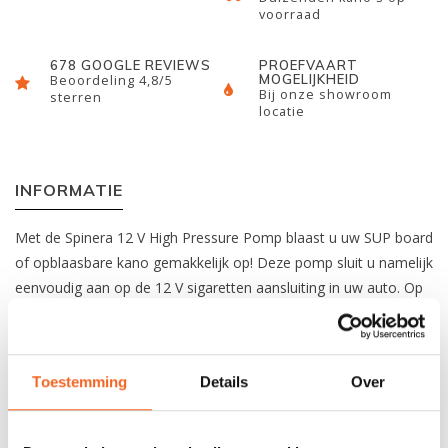
voorraad
678 GOOGLE REVIEWS
PROEFVAART
MOGELIJKHEID
Beoordeling 4,8/5
Bij onze showroom
sterren
locatie
INFORMATIE
Met de Spinera 12 V High Pressure Pomp blaast u uw SUP board
of opblaasbare kano gemakkelijk op! Deze pomp sluit u namelijk
eenvoudig aan op de 12 V sigaretten aansluiting in uw auto. Op
het LCD beeldscherm stelt u de gewenste druk in en leest u de
druk af. De pomp stopt daarnaast automatisch als de gewenste
druk is bereikt, hierdoor is overdruk niet mogelijk. De pomp
Toestemming
Details
Over
beschikt tevens ook over een leegpomp functie.
Gewicht: 1.100 g