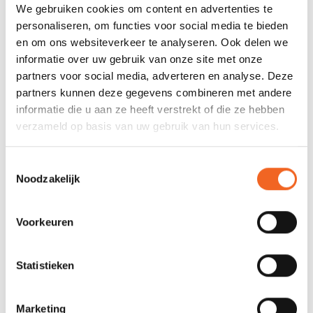
We gebruiken cookies om content en advertenties te
personaliseren, om functies voor social media te bieden
en om ons websiteverkeer te analyseren. Ook delen we
informatie over uw gebruik van onze site met onze
partners voor social media, adverteren en analyse. Deze
H.F. WERPLIJN BIG FISH, 20
H.F. WERPLIJN WEASEL, 18
partners kunnen deze gegevens combineren met andere
MTR
MTR
informatie die u aan ze heeft verstrekt of die ze hebben
€49,00
€35,00
€55,00
€39,00
verzameld op basis van uw gebruik van hun services.
Toestemmingsselectie
Noodzakelijk
Voorkeuren
Statistieken
Marketing