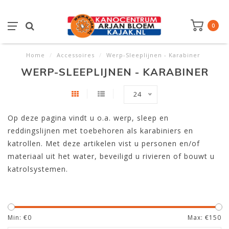
0
Home
/
Accessoires
/
Werp-Sleeplijnen - Karabiner
WERP-SLEEPLIJNEN - KARABINER
24
Op deze pagina vindt u o.a. werp, sleep en
reddingslijnen met toebehoren als karabiniers en
katrollen. Met deze artikelen vist u personen en/of
materiaal uit het water, beveiligd u rivieren of bouwt u
katrolsystemen.
Min: €
0
Max: €
150