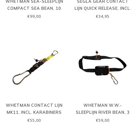
WHETMAN SEA-SLEEPLIJN
SEGLA GEAR CONTACT
COMPACT SEA BEAN, 10
LIJN QUICK RELEASE, INCL.
MTR
KARABINERS
€99,00
€34,95
WHETMAN CONTACT LIJN
WHETMAN W.W.-
MK11, INCL. KARABINERS
SLEEPLIJN RIVER BEAN, 3
MTR
€55,00
€59,00