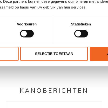
e. Deze partners kunnen deze gegevens combineren met andere i
erzameld op basis van uw gebruik van hun services.
Voorkeuren
Statistieken
UP TORPEDO TANDEM
AQUA DESIGN EPYX 
, FULL DROPSTITCH
380, DROPSTITCH 
SELECTIE TOESTAAN
€475,00
€399,00
€503,00
€494,00
KANOBERICHTEN