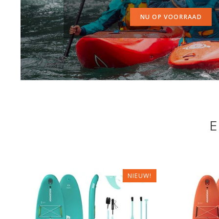
NU OP VOORRAAD
E
NIEUW!