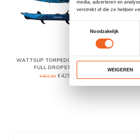
media, adverteren en analys
verstrekt of die ze hebben v
Toestemmingsselectie
Noodzakelijk
WATTSUP TORPEDO SOLO 365,
WATTS
FULL DROPSTITCH
426
WEIGEREN
€425,00
€452,00