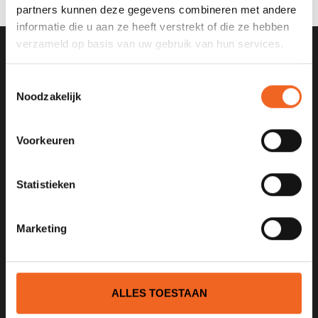
partners kunnen deze gegevens combineren met andere
informatie die u aan ze heeft verstrekt of die ze hebben
verzameld op basis van uw gebruik van hun services.
SCHRIJF JE IN VOOR ONZE
Toestemmingsselectie
NIEUWSBRIEF
Noodzakelijk
Voorkeuren
KANOCENTRUM ARJAN BLOEM
Statistieken
Poelweg 1B
1531MD
Marketing
Wormer
075 621 8805
ALLES TOESTAAN
info@kajak.nl