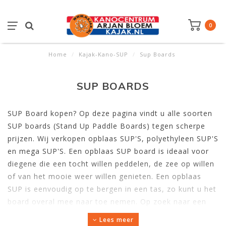
0
Home
/
Kajak-Kano-SUP
/
Sup Boards
SUP BOARDS
SUP Board kopen? Op deze pagina vindt u alle soorten
SUP boards (Stand Up Paddle Boards) tegen scherpe
prijzen. Wij verkopen opblaas SUP'S, polyethyleen SUP'S
en mega SUP'S. Een opblaas SUP board is ideaal voor
diegene die een tocht willen peddelen, de zee op willen
of van het mooie weer willen genieten. Een opblaas
SUP is eenvoudig op te bergen in een tas, zo kunt u het
board overal mee naar toe nemen. Op zoek naar een
polyethyleen SUP voor verhuuractiviteiten? Dan bent u
Lees meer