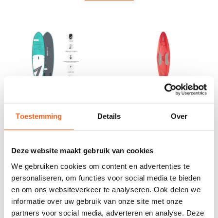
bij ons op het juiste adres. Een mega SUP board is zeer
geschikt voor verhuurbedrijven of groepen die op zoek
zijn naar dé groepsactiviteit. Ook hebben wij een breed
assortiment SUP accessoires tegen scherpe prijzen.
Kortom, bij ons vindt u het SUP board dat bij u past!
Wilt u persoonlijk advies of de boards opgepompt zien?
Kom dan langs in onze
showroom
.
OPBLAAS SUP
POLYETHYLEEN
BOARDS
SUP BOARDS
Toestemming
Details
Over
Deze website maakt gebruik van cookies
We gebruiken cookies om content en advertenties te
personaliseren, om functies voor social media te bieden
en om ons websiteverkeer te analyseren. Ook delen we
informatie over uw gebruik van onze site met onze
MEGA SUP BOARDS
SUP ACCESSOIRES
partners voor social media, adverteren en analyse. Deze