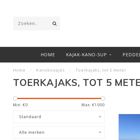
HOME
KAJAK-KANO-SUP
PEDDE
Home
/
Kanokoopjes
/
Toerkajaks, tot 5 meter
TOERKAJAKS, TOT 5 MET
Min: €
0
Max: €
1000
Standaard
Alle merken