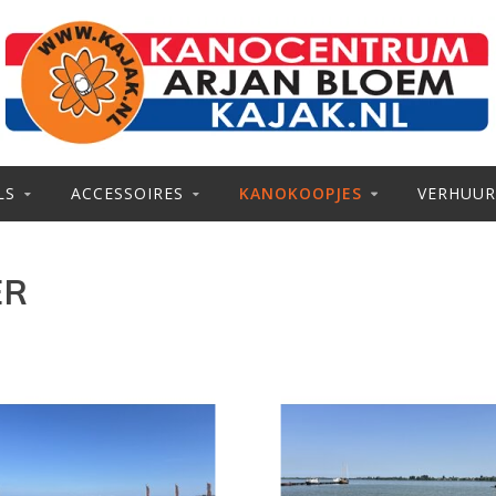
LS
ACCESSOIRES
KANOKOOPJES
VERHUUR
ER