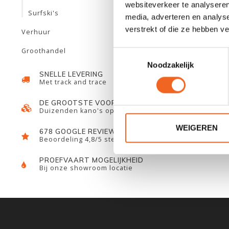
websiteverkeer te analyseren
Surfski's
media, adverteren en analys
verstrekt of die ze hebben v
Verhuur
Groothandel
Toestemmingsselectie
Noodzakelijk
SNELLE LEVERING
Met track and trace
ROTOMO
DE GROOTSTE VOORRAAD
Duizenden kano's op voorraad
WEIGEREN
678 GOOGLE REVIEWS
Beoordeling 4,8/5 sterren
PROEFVAART MOGELIJKHEID
Bij onze showroom locatie