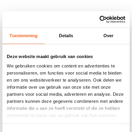
Toestemming
Details
Over
Deze website maakt gebruik van cookies
KAJAK SPORT SCHEG
KAJAK SPORT KABEL MET
We gebruiken cookies om content en advertenties te
BLAD 4
SCHEG
personaliseren, om functies voor social media te bieden
€25,00
€35,00
€30,00
€40,00
en om ons websiteverkeer te analyseren. Ook delen we
informatie over uw gebruik van onze site met onze
partners voor social media, adverteren en analyse. Deze
partners kunnen deze gegevens combineren met andere
informatie die u aan ze heeft verstrekt of die ze hebben
verzameld op basis van uw gebruik van hun services.
Toestemmingsselectie