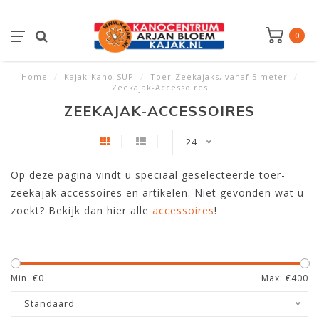
0
Home
/
Kajak-Kano-SUP
/
Toer-Zeekajaks, vanaf 5 meter
/
Zeekajak-Accessoires
ZEEKAJAK-ACCESSOIRES
24
Op deze pagina vindt u speciaal geselecteerde toer-
zeekajak accessoires en artikelen. Niet gevonden wat u
zoekt? Bekijk dan hier alle
accessoires
!
Min: €
0
Max: €
400
Standaard