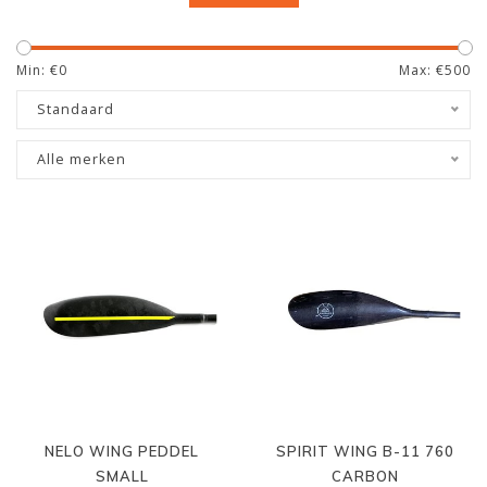
peddel zelf bepaald worden. De peddels van Jantex
worden geleverd in standaard lengtes. Op zoek naar
een ander model of een andere lengte? Neem dan
Min: €
0
Max: €
500
contact met ons op via
e-mail
.
Standaard
Alle merken
NELO WING PEDDEL
SPIRIT WING B-11 760
SMALL
CARBON