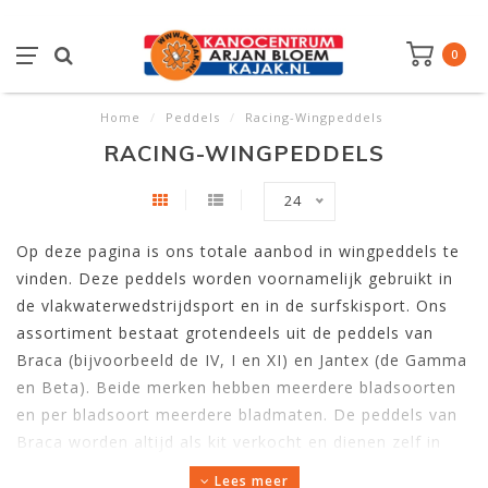
0
Home
/
Peddels
/
Racing-Wingpeddels
RACING-WINGPEDDELS
24
Op deze pagina is ons totale aanbod in wingpeddels te
vinden. Deze peddels worden voornamelijk gebruikt in
de vlakwaterwedstrijdsport en in de surfskisport. Ons
assortiment bestaat grotendeels uit de peddels van
Braca (bijvoorbeeld de IV, I en XI) en Jantex (de Gamma
en Beta). Beide merken hebben meerdere bladsoorten
en per bladsoort meerdere bladmaten. De peddels van
Braca worden altijd als kit verkocht en dienen zelf in
elkaar gezet te worden, hierbij kan de lengte van de
Lees meer