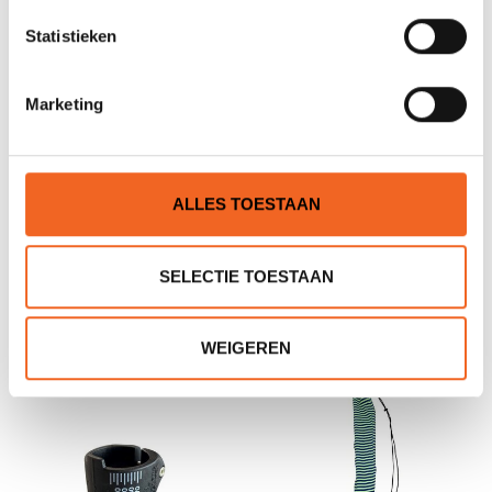
Statistieken
Marketing
ALLES TOESTAAN
JANTEX GAMMA C-
BRACA STEEL WING,
ULTRALIGHT
DEELBAAR/VERSTELBAAR
SELECTIE TOESTAAN
€495,00
€200,00
WEIGEREN