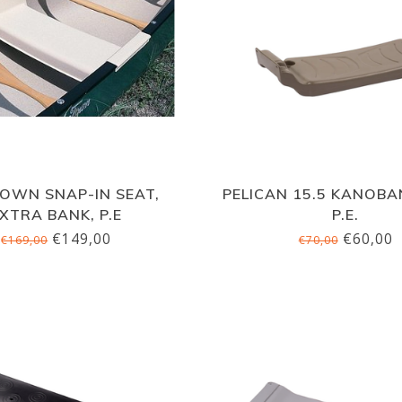
OWN SNAP-IN SEAT,
PELICAN 15.5 KANOB
XTRA BANK, P.E
P.E.
€149,00
€60,00
€169,00
€70,00