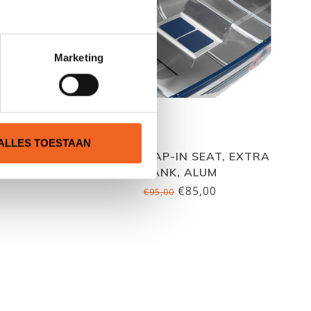
Marketing
ALLES TOESTAAN
CUSHION
LINDER SNAP-IN SEAT, EXTRA
DJES
BANK, ALUM
€85,00
€95,00