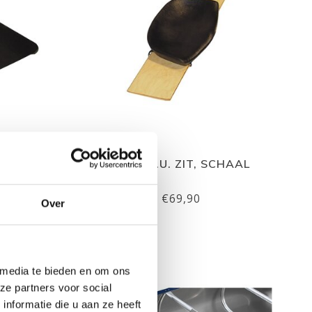
CHTER
GATZ P.U. ZIT, SCHAAL
€69,90
Over
 media te bieden en om ons
ze partners voor social
nformatie die u aan ze heeft