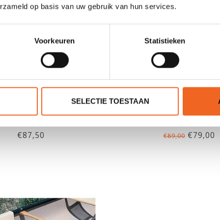
erzameld op basis van uw gebruik van hun services.
Voorkeuren
Statistieken
SELECTIE TOESTAAN
ITPLAAT P.U. 150 CM
SKWOOSH PADDLING 
CANOE, MET BAN
€87,50
€79,00
€89,00