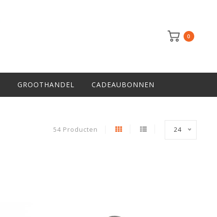
0
R
GROOTHANDEL
CADEAUBONNEN
54 Producten
24