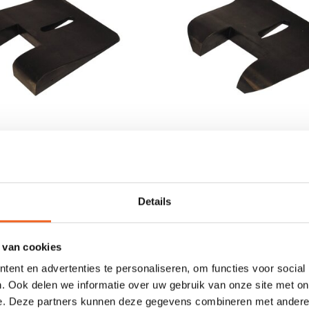
Z KNIEPLAAT VOOR
GATZ KNIEPLAAT A
€89,50
€87,50
Details
 van cookies
NIEUW!
ent en advertenties te personaliseren, om functies voor social
. Ook delen we informatie over uw gebruik van onze site met on
e. Deze partners kunnen deze gegevens combineren met andere i