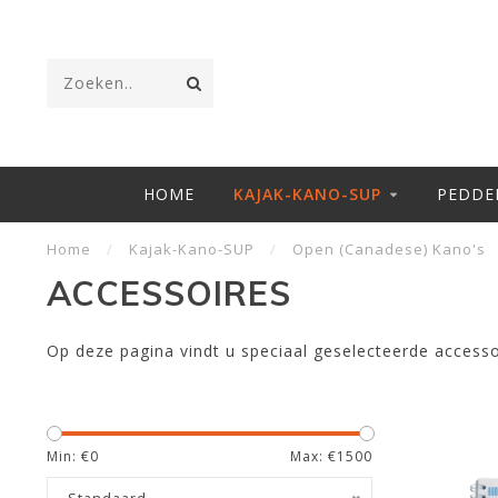
HOME
KAJAK-KANO-SUP
PEDDE
Home
/
Kajak-Kano-SUP
/
Open (Canadese) Kano's
ACCESSOIRES
Op deze pagina vindt u speciaal geselecteerde access
Min: €
0
Max: €
1500