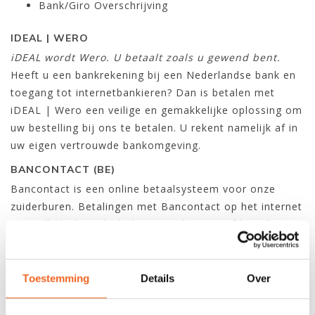
Bank/Giro Overschrijving
IDEAL | WERO
iDEAL wordt Wero. U betaalt zoals u gewend bent.
Heeft u een bankrekening bij een Nederlandse bank en
toegang tot internetbankieren? Dan is betalen met
iDEAL | Wero een veilige en gemakkelijke oplossing om
uw bestelling bij ons te betalen. U rekent namelijk af in
uw eigen vertrouwde bankomgeving.
BANCONTACT (BE)
Bancontact is een online betaalsysteem voor onze
zuiderburen. Betalingen met Bancontact op het internet
zijn volledig beveiligd, door een digipass of kaartlezer.
Het bedrag is direct van uw rekening afgeschreven en
wij krijgen een melding dat uw betaling is voldaan.
Toestemming
Details
Over
CREDITCARD
Bij ons kunt u betalen met Eurocard/Mastercard,