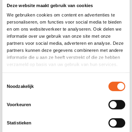
Securecode en Visa. Deze betalingen lopen via onze
Deze website maakt gebruik van cookies
payment service provider. Het bedrag wordt direct
We gebruiken cookies om content en advertenties te
verrekend waarna wij de melding krijgen dat de betaling
personaliseren, om functies voor social media te bieden
is voldaan. N.B. Uit veiligheidsoverwegingen heeft
en om ons websiteverkeer te analyseren. Ook delen we
betaling met Creditcard een maximum bestelbedrag van
informatie over uw gebruik van onze site met onze
2000 Euro.
partners voor social media, adverteren en analyse. Deze
BANK/GIRO OVERSCHRIJVING
partners kunnen deze gegevens combineren met andere
U kunt er ook voor kiezen om uw betaling middels een
informatie die u aan ze heeft verstrekt of die ze hebben
verzameld op basis van uw gebruik van hun services.
bank/giro overschrijving te voldoen via ons uitcheck
proces. Hierbij boekt u handmatig het te betalen bedrag
over naar onze payment service provider. Wij krijgen
Toestemmingsselectie
Noodzakelijk
vervolgens melding dat de betaling is voldaan en is
gereserveerd. Uw bestelling wordt dan ook direct
verzonden.
Voorkeuren
Als u een ontvangen factuur (op aanvraag) betaald
middels een overboeking is het van belang dat u
Statistieken
het factuurnummer vermeld. Bij het betalen van een