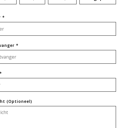
 *
vanger *
*
cht (Optioneel)