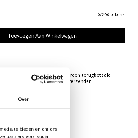
0
/200 tekens
cadeaubonnen kunnen niet worden terugbetaald
ls meteen naar de ontvanger verzenden
cadeaubon?
Over
controleren
 media te bieden en om ons
ze partners voor social