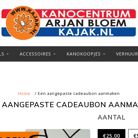
LS
ACCESSOIRES
KANOKOOPJES
VERHUUR
Home
/ Een aangepaste cadeaubon aanmaken
 AANGEPASTE CADEAUBON AANM
AANTAL
€25,00
€