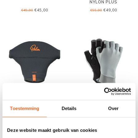
NYLON PLUS
€45,00
€49,00
€49,00
€55,00
PALM MOFFEN DESCENT
NRS BOATER'S
HANDSCHOENEN HALF-
Toestemming
Details
Over
SUMMER
€59,00
€29,00
€66,00
€35,00
Deze website maakt gebruik van cookies