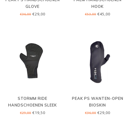
GLOVE
HOOK
€29,00
€45,00
€36,00
€53,00
STORMM RIDE
PEAK PS WANTEN-OPEN
HANDSCHOENEN SLEEK
BIOSKIN
€19,50
€29,00
€29,00
€36,00