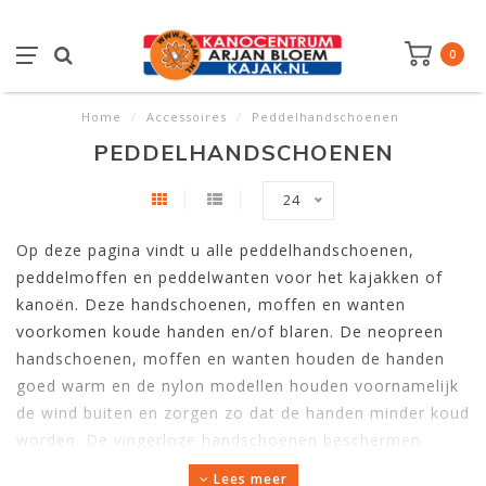
0
Home
/
Accessoires
/
Peddelhandschoenen
PEDDELHANDSCHOENEN
24
Op deze pagina vindt u alle peddelhandschoenen,
peddelmoffen en peddelwanten voor het kajakken of
kanoën. Deze handschoenen, moffen en wanten
voorkomen koude handen en/of blaren. De neopreen
handschoenen, moffen en wanten houden de handen
goed warm en de nylon modellen houden voornamelijk
de wind buiten en zorgen zo dat de handen minder koud
worden. De vingerloze handschoenen beschermen
tegen de zon en tegen blaren.
Lees meer