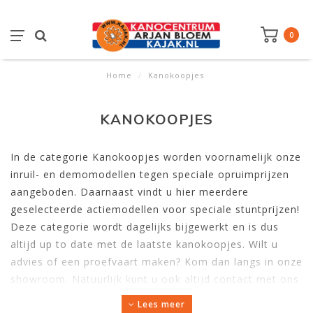
0
Home
/
Kanokoopjes
KANOKOOPJES
In de categorie Kanokoopjes worden voornamelijk onze
inruil- en demomodellen tegen speciale opruimprijzen
aangeboden. Daarnaast vindt u hier meerdere
geselecteerde actiemodellen voor speciale stuntprijzen!
Deze categorie wordt dagelijks bijgewerkt en is dus
altijd up to date met de laatste kanokoopjes. Wilt u
advies of een proefvaart maken? Kom dan langs in onze
showroom. Natuurlijk kunt u ook altijd contact met ons
opnemen via
e-mail
of via 075-6218805.
Lees meer