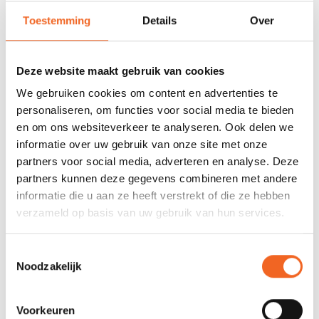
Toestemming
Details
Over
Deze website maakt gebruik van cookies
We gebruiken cookies om content en advertenties te
personaliseren, om functies voor social media te bieden
en om ons websiteverkeer te analyseren. Ook delen we
WILDWATER -
SIT-ON-TOP
informatie over uw gebruik van onze site met onze
BRANDINGKAJAKS
KAJAKS (OOK
FISHING)
partners voor social media, adverteren en analyse. Deze
partners kunnen deze gegevens combineren met andere
informatie die u aan ze heeft verstrekt of die ze hebben
verzameld op basis van uw gebruik van hun services.
Toestemmingsselectie
Noodzakelijk
TRAININGS-
SURFSKI'S
Voorkeuren
WEDSTRIJDKAJAKS