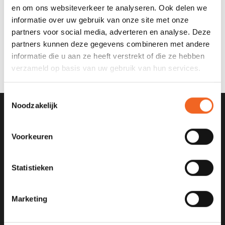
en om ons websiteverkeer te analyseren. Ook delen we
informatie over uw gebruik van onze site met onze
PYRANHA REBEL WW KID
EXO-GUIGUI HELIXIR XS
partners voor social media, adverteren en analyse. Deze
CONNECT
KID
partners kunnen deze gegevens combineren met andere
€650,00
€795,00
€695,00
€1.050,00
informatie die u aan ze heeft verstrekt of die ze hebben
verzameld op basis van uw gebruik van hun services.
Toestemmingsselectie
Noodzakelijk
SCHRIJF JE IN VOOR ONZE
NIEUWSBRIEF
Voorkeuren
Statistieken
Marketing
KANOCENTRUM ARJAN BLOEM
Poelweg 1B