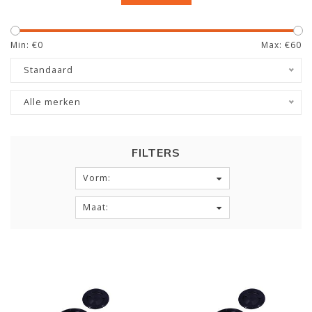
Neem dan contact met ons op via telefoon of
e-mail
!
Min: €
0
Max: €
60
Standaard
Alle merken
FILTERS
Vorm:
Maat: