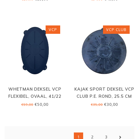
VCP
VCP CLUB
WHETMAN DEKSEL VCP
KAJAK SPORT DEKSEL VCP
FLEXIBEL, OVAAL, 41/22
CLUB P.E. ROND, 25.5 CM
CM
€50,00
€30,00
€59,00
€35,00
1
2
3