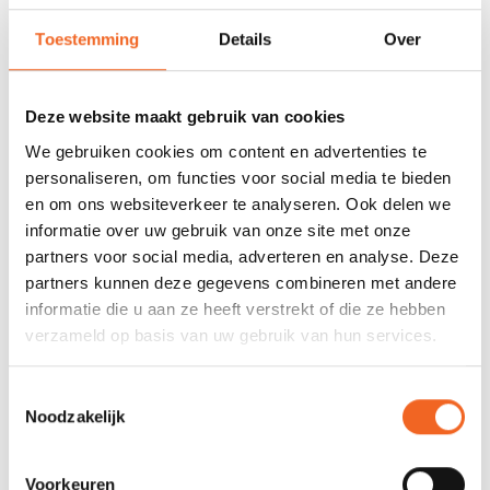
Toestemming
Details
Over
WHETMAN DEKSEL
KAJAK SPORT DEKSEL
FLEXIBEL, ROND, 24 CM
CLICK-ON, OVAAL, 44/26
CM
€30,00
€40,00
€35,00
€48,00
Deze website maakt gebruik van cookies
We gebruiken cookies om content en advertenties te
personaliseren, om functies voor social media te bieden
en om ons websiteverkeer te analyseren. Ook delen we
informatie over uw gebruik van onze site met onze
partners voor social media, adverteren en analyse. Deze
partners kunnen deze gegevens combineren met andere
informatie die u aan ze heeft verstrekt of die ze hebben
verzameld op basis van uw gebruik van hun services.
Toestemmingsselectie
KAJAK SPORT DEKSEL
WHETMAN DEKSEL
Noodzakelijk
ORIGINAL, OVAAL, 44/26
FLEXIBEL, OVAAL, 44/26
CM
CM
€47,00
€50,00
€57,00
€59,00
Voorkeuren