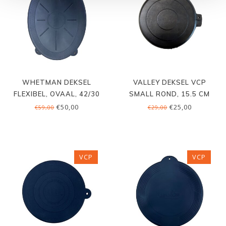
WHETMAN DEKSEL
VALLEY DEKSEL VCP
FLEXIBEL, OVAAL, 42/30
SMALL ROND, 15.5 CM
CM
€50,00
€25,00
€59,00
€29,00
VCP
VCP