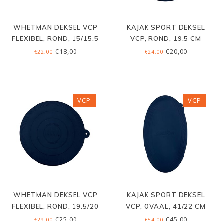
WHETMAN DEKSEL VCP
KAJAK SPORT DEKSEL
FLEXIBEL, ROND, 15/15.5
VCP, ROND, 19.5 CM
CM
€18,00
€20,00
€22,00
€24,00
VCP
VCP
WHETMAN DEKSEL VCP
KAJAK SPORT DEKSEL
FLEXIBEL, ROND, 19.5/20
VCP, OVAAL, 41/22 CM
CM
€25,00
€45,00
€29,00
€54,00