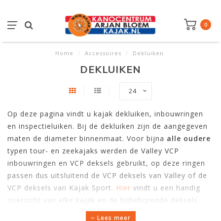
0
Home
/
Accessoires
/
Dekluiken
DEKLUIKEN
24
Op deze pagina vindt u kajak dekluiken, inbouwringen
en inspectieluiken. Bij de dekluiken zijn de aangegeven
maten de diameter binnenmaat. Voor bijna
alle oudere
typen tour- en zeekajaks werden de Valley VCP
inbouwringen en VCP deksels gebruikt, op deze ringen
passen dus uitsluitend de VCP deksels van Valley of de
VCP deksels van Kajak Sport.
Hier
vindt u een handig
overzicht van elke kajak en de bijbehorende deksels.
Twijfelt u over de maat of komt u er toch niet uit?
Lees meer