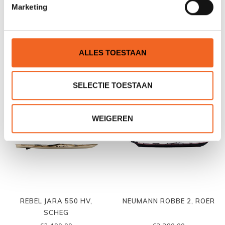
Marketing
REBEL MASTIF 540 PLUS,
REBEL JARA 530 LV, SCHEG
SCHEG
ALLES TOESTAAN
€3.290,00
€3.190,00
SELECTIE TOESTAAN
WEIGEREN
REBEL JARA 550 HV,
NEUMANN ROBBE 2, ROER
SCHEG