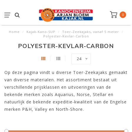
0
Home
/
Kajak-Kano-SUP
/
Toer-Zeekajaks, vanaf 5 meter
/
Polyester-Kevlar-Carbon
POLYESTER-KEVLAR-CARBON
24
Op deze pagina vindt u diverse Toer-Zeekajaks gemaakt
van diverse materialen. Het assortiment bestaat uit
verschillende prijsklassen en uitvoeringen van de
bekende merken zoals Aquarius, Norse, Stellar en
natuurlijk de bekende expeditie-kwaliteit van de Engelse
merken P&H, Valley en North-Shore.