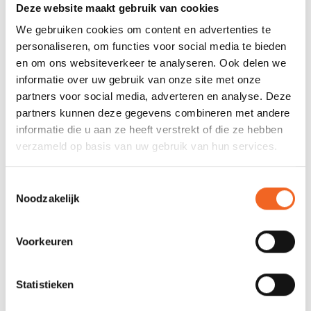
Deze website maakt gebruik van cookies
We gebruiken cookies om content en advertenties te
personaliseren, om functies voor social media te bieden
en om ons websiteverkeer te analyseren. Ook delen we
informatie over uw gebruik van onze site met onze
partners voor social media, adverteren en analyse. Deze
partners kunnen deze gegevens combineren met andere
informatie die u aan ze heeft verstrekt of die ze hebben
SUNNY OVAALBEUGELS J-
PROHAMOT
verzameld op basis van uw gebruik van hun services.
RACK, P.P. INCL. 2
OVAALBEUGELS HEAVY
SPANBANDEN
DUTY, PER SET
€25,00
€39,00
€39,00
€55,00
Toestemmingsselectie
Noodzakelijk
NIEUW!
PROFIEL
Voorkeuren
Statistieken