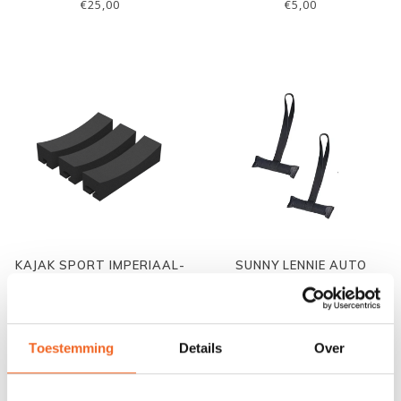
SPANBANDEN
€25,00
€5,00
KAJAK SPORT IMPERIAAL-
SUNNY LENNIE AUTO
FOAMBLOKKEN KAJAK, PER
SPAN-HULP, P. SET
SET
€35,00
€10,00
€39,00
€15,00
Toestemming
Details
Over