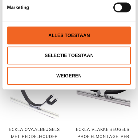
Marketing
SUNNY OVAALBEUGELS
ECKLA OVAALBEUGELS
OPKLAPBAAR, PER SET
STANDAARD,
ALLES TOESTAAN
PROFIELMONTAGE
€49,00
€49,00
€63,00
SELECTIE TOESTAAN
PROFIEL
PROFIEL
WEIGEREN
ECKLA OVAALBEUGELS
ECKLA VLAKKE BEUGELS,
MET PEDDELHOUDER
PROFIELMONTAGE, PER