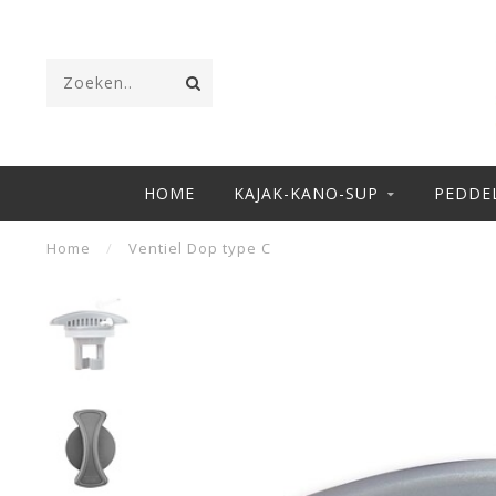
HOME
KAJAK-KANO-SUP
PEDDE
Home
/
Ventiel Dop type C