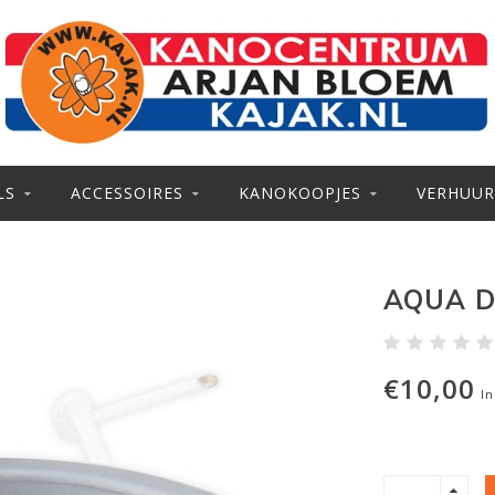
LS
ACCESSOIRES
KANOKOOPJES
VERHUUR
AQUA D
€10,00
In