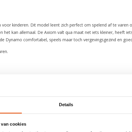
 voor kinderen. Dit model leent zich perfect om spelend af te varen
het kan allemaal. De Axiom valt qua maat net iets kleiner, heeft iets 
ls de Dynamo comfortabel, speels maar toch vergevingsgezind en goed
uren.
206 cm
57 cm
Details
71 cm
 van cookies
39 Gal - 148 L