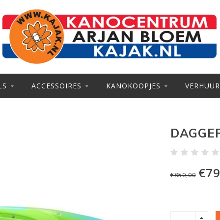
LS
ACCESSOIRES
KANOKOOPJES
VERHUUR
DAGGER
€79
€850,00