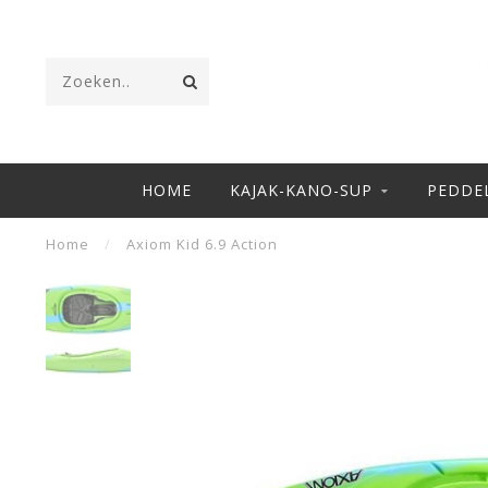
HOME
KAJAK-KANO-SUP
PEDDE
Home
/
Axiom Kid 6.9 Action