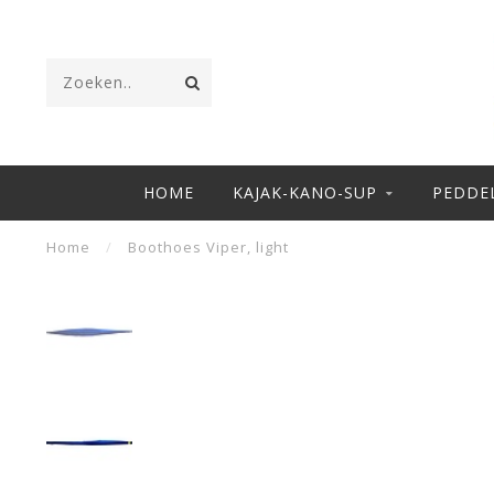
HOME
KAJAK-KANO-SUP
PEDDE
Home
/
Boothoes Viper, light