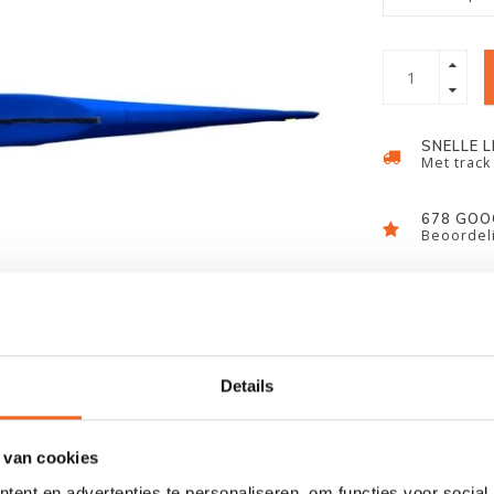
SNELLE 
Met track
678 GOO
Beoordeli
Details
 van cookies
ent en advertenties te personaliseren, om functies voor social