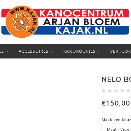
LS
ACCESSOIRES
KANOKOOPJES
VERHUUR
NELO B
€150,00
Maak een keu
Maat - Vipe