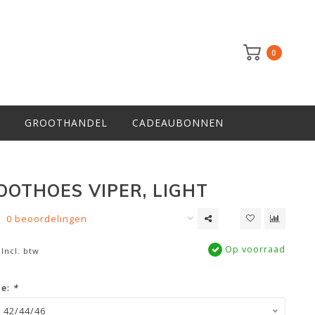
0
GROOTHANDEL
CADEAUBONNEN
OOTHOES VIPER, LIGHT
0 beoordelingen
Op voorraad
Incl. btw
ze:
*
r 42/44/46