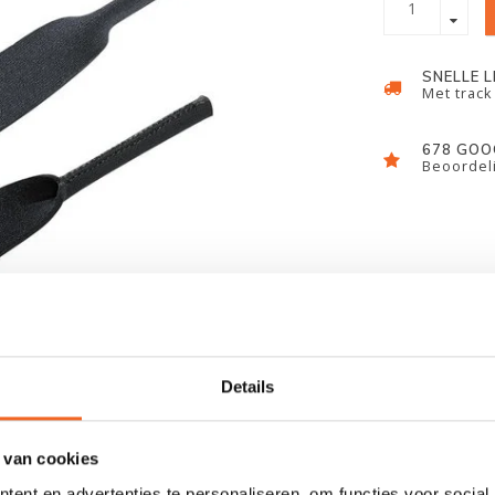
SNELLE 
Met track
678 GOO
Beoordeli
Details
 van cookies
ent en advertenties te personaliseren, om functies voor social