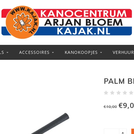
LS
ACCESSOIRES
KANOKOOPJES
VERHUUR
PALM B
€9,
€10,00