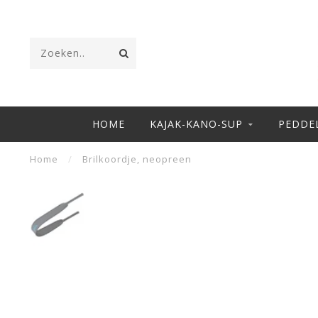
HOME
KAJAK-KANO-SUP
PEDDE
Home
/
Brilkoordje, neopreen