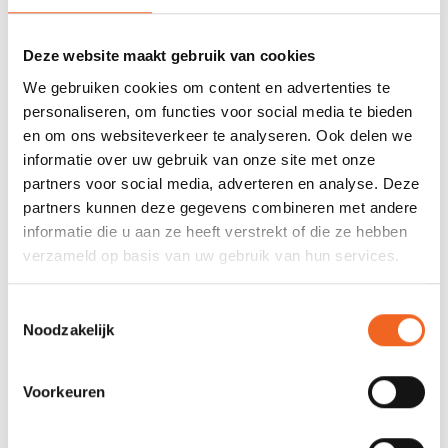
0 sterren op basis van 0 beoordelingen
JE BEOORDELING TOEVOEGEN
Deze website maakt gebruik van cookies
We gebruiken cookies om content en advertenties te
personaliseren, om functies voor social media te bieden
GERELATEERDE PRODUCTEN
en om ons websiteverkeer te analyseren. Ook delen we
informatie over uw gebruik van onze site met onze
partners voor social media, adverteren en analyse. Deze
partners kunnen deze gegevens combineren met andere
informatie die u aan ze heeft verstrekt of die ze hebben
verzameld op basis van uw gebruik van hun services.
Toestemmingsselectie
Noodzakelijk
Voorkeuren
P&H SCHEGLIJN
P&H SCHEG SLIDER
BUTTON
€15,00
€19,00