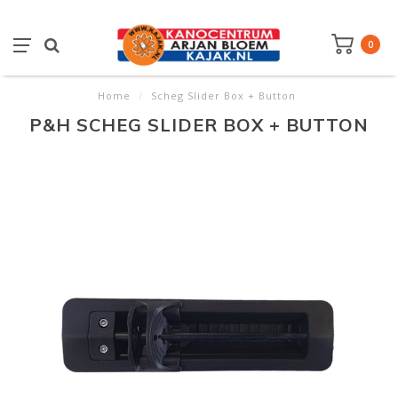
0
Home
/
Scheg Slider Box + Button
P&H SCHEG SLIDER BOX + BUTTON