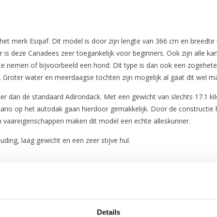
het merk Esquif. Dit model is door zijn lengte van 366 cm en breedt
is deze Canadees zeer toegankelijk voor beginners. Ook zijn alle kano
nemen of bijvoorbeeld een hond. Dit type is dan ook een zogeheten
. Groter water en meerdaagse tochten zijn mogelijk al gaat dit wel ma
ter dan de standaard Adirondack. Met een gewicht van slechts 17.1 kil
 kano op het autodak gaan hierdoor gemakkelijk. Door de constructie h
n vaareigenschappen maken dit model een echte alleskunner.
uding, laag gewicht en een zeer stijve hul.
rmeer naar de actuele levertijden!
Details