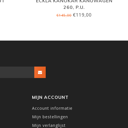
UT
ECKLA KANOKAR KANUWAGEN
260, P.U.
€119,00
€145,00
MIJN ACCOUNT
Account informatie
Mijn bestellingen
Mijn verlanglijst