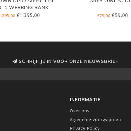
OWN DISCOVERY 119
GREY OWL SCO
O, 1 WEBBING BANK
€1.395,00
€59,00
1.595,00
€79,00
SCHRIJF JE IN VOOR ONZE NIEUWSBRIEF
INFORMATIE
Over ons
Algemene voorwaarden
Privacy Policy