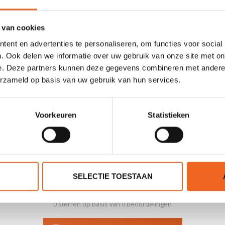
T-Formex Lite
 van cookies
ent en advertenties te personaliseren, om functies voor social
366 cm
. Ook delen we informatie over uw gebruik van onze site met on
85 cm
e. Deze partners kunnen deze gegevens combineren met andere i
erzameld op basis van uw gebruik van hun services.
17.1 kg
175 kg
Voorkeuren
Statistieken
SELECTIE TOESTAAN
0 sterren op basis van 0 beoordelingen