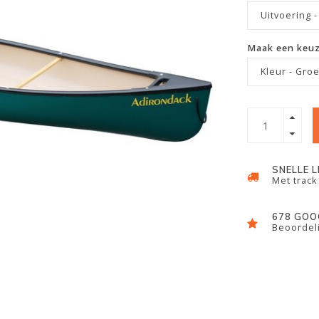
Uitvoering -
Maak een keu
Kleur - Gro
SNELLE 
Met track
678 GOO
Beoordeli