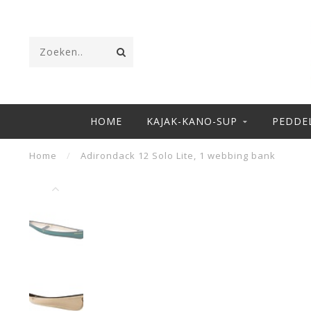
HOME
KAJAK-KANO-SUP
PEDDE
Home
/
Adirondack 12 Solo Lite, 1 webbing bank