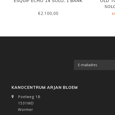
ESQUIF ECHO 14 SOLO, 1 BANK
OLD T
SOL
€2.100,00
€
KANOCENTRUM ARJAN BLOEM
Poelweg 1B
1531MD
Wormer