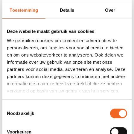
Informeer naar de actuele levertijden!
Toestemming
Details
Over
Let op! Afbeeldingen zijn alleen ter kleurindicatie. Vinyl
rand/houten rand is een extra optie-keuze.
Deze website maakt gebruik van cookies
We gebruiken cookies om content en advertenties te
SPECIFICATIES
personaliseren, om functies voor social media te bieden
en om ons websiteverkeer te analyseren. Ook delen we
Materiaal:
T-Formex
informatie over uw gebruik van onze site met onze
partners voor social media, adverteren en analyse. Deze
Lengte:
460 cm
partners kunnen deze gegevens combineren met andere
Breedte:
89 cm
informatie die u aan ze heeft verstrekt of die ze hebben
verzameld op basis van uw gebruik van hun services.
Gewicht:
27 kg
Capaciteit:
360 kg
Toestemmingsselectie
Noodzakelijk
REVIEWS
Voorkeuren