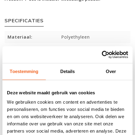
SPECIFICATIES
Materiaal:
Polyethyleen
Lengte:
360 cm
Breedte:
65 cm
Toestemming
Details
Over
Kuiplengte:
89 cm
Gewicht:
22 kg
Deze website maakt gebruik van cookies
Capaciteit:
120 kg
We gebruiken cookies om content en advertenties te
personaliseren, om functies voor social media te bieden
en om ons websiteverkeer te analyseren. Ook delen we
REVIEWS
informatie over uw gebruik van onze site met onze
partners voor social media, adverteren en analyse. Deze