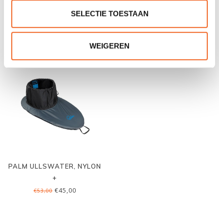
ROTEKO JETT 400 STD.
SUNNY KAJAKKAR
KOMPAKT, P.U.
SELECTIE TOESTAAN
€595,00
€39,00
€695,00
€59,00
WEIGEREN
PALM ULLSWATER, NYLON
+
€45,00
€53,00