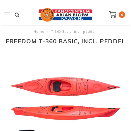
0
Home
/
T-360 Basic, incl. peddel
FREEDOM T-360 BASIC, INCL. PEDDEL