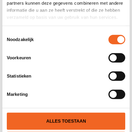
Nog niet gewaardeerd
partners kunnen deze gegevens combineren met andere
informatie die u aan ze heeft verstrekt of die ze hebben
verzameld op basis van uw gebruik van hun services.
0 sterren op basis van 0 beoordelingen
JE BEOORDELING TOEVOEGEN
Toestemmingsselectie
Noodzakelijk
GERELATEERDE PRODUCTEN
Voorkeuren
NET BINNEN!
Statistieken
Marketing
ALLES TOESTAAN