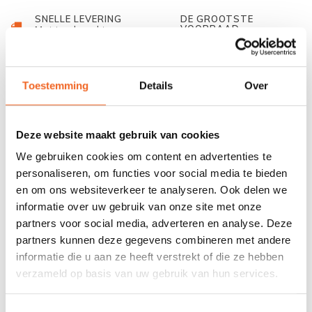
SNELLE LEVERING
DE GROOTSTE
VOORRAAD
Met track and trace
Duizenden kano's op
voorraad
Toestemming
Details
Over
678 GOOGLE REVIEWS
PROEFVAART
MOGELIJKHEID
Beoordeling 4,8/5
Bij onze showroom
sterren
locatie
Deze website maakt gebruik van cookies
We gebruiken cookies om content en advertenties te
INFORMATIE
personaliseren, om functies voor social media te bieden
en om ons websiteverkeer te analyseren. Ook delen we
De Gearlab Outdoors ProTek Tip set wordt gebruikt als
informatie over uw gebruik van onze site met onze
bescherming voor de scherpe bladen van de Gearlab Outdoors
partners voor social media, adverteren en analyse. Deze
partners kunnen deze gegevens combineren met andere
Kalleq en Ipik peddel. Deze tips zijn eenvoudig te vervangen en
informatie die u aan ze heeft verstrekt of die ze hebben
bieden bescherming tegen rotsblokken en andere obstakels
verzameld op basis van uw gebruik van hun services.
onderwater.
Toestemmingsselectie