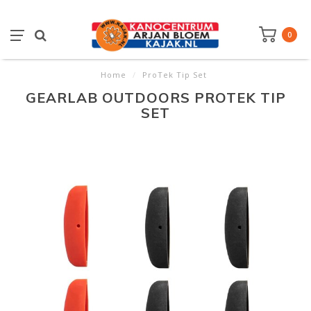
0
Home
/
ProTek Tip Set
GEARLAB OUTDOORS PROTEK TIP
SET