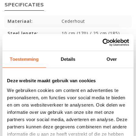
SPECIFICATIES
Materiaal:
Cederhout
Steel lengte:
10 cm (170) / 25 cm (185)
Blad breedte:
8.6 cm
Deelbaar:
Nee
Toestemming
Details
Over
Gewicht:
Deze website maakt gebruik van cookies
We gebruiken cookies om content en advertenties te
REVIEWS
personaliseren, om functies voor social media te bieden
en om ons websiteverkeer te analyseren. Ook delen we
informatie over uw gebruik van onze site met onze
Nog niet gewaardeerd
partners voor social media, adverteren en analyse. Deze
partners kunnen deze gegevens combineren met andere
0 sterren op basis van 0 beoordelingen
informatie die u aan ze heeft verstrekt of die ze hebben