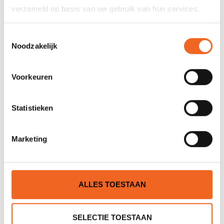
verzameld op basis van uw gebruik van hun services.
JE BEOORDELING TOEVOEGEN
Toestemmingsselectie
Noodzakelijk
GERELATEERDE PRODUCTEN
Voorkeuren
Statistieken
Marketing
WIOSLA GREENLAND
EASTPOLE GREENLAND
ALLES TOESTAAN
ORIGINAL + TIP
STORM NANOOK
€195,00
€250,00
€245,00
SELECTIE TOESTAAN