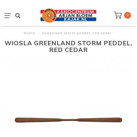
0
Home
/
Greenland Storm peddel, red cedar
WIOSLA GREENLAND STORM PEDDEL,
RED CEDAR