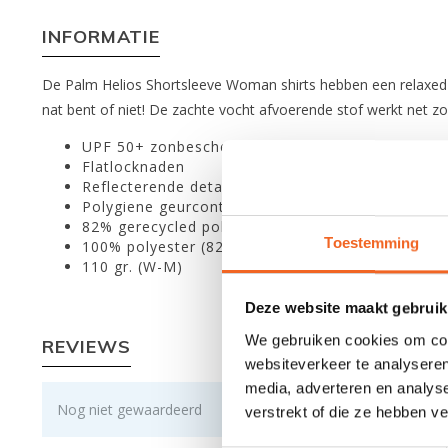
INFORMATIE
De Palm Helios Shortsleeve Woman shirts hebben een relaxed
nat bent of niet! De zachte vocht afvoerende stof werkt net 
UPF 50+ zonbescherming
Flatlocknaden
Reflecterende details
Polygiene geurcontrole behandeld
82% gerecycled polyester mini-grid stof
Toestemming
100% polyester (82% gerecycleerd)
110 gr. (W-M)
Deze website maakt gebruik
We gebruiken cookies om cont
REVIEWS
websiteverkeer te analyseren
media, adverteren en analys
Nog niet gewaardeerd
verstrekt of die ze hebben v