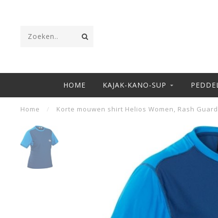
HOME
KAJAK-KANO-SUP
PEDDE
Home
/
Korte mouwen shirt Helios Women, Rash Guard