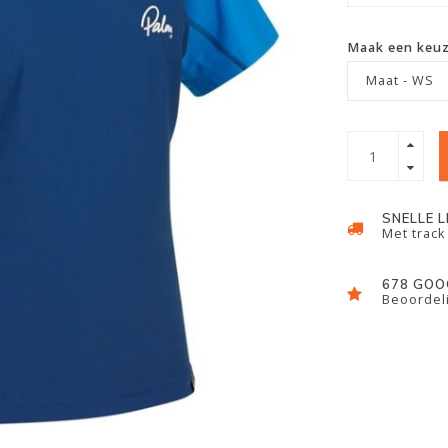
Maak een keu
Maat - WS
SNELLE 
Met track
678 GOO
Beoordeli