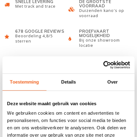
SNELLE LEVERING
DE GROOTSTE
VOORRAAD
Met track and trace
Duizenden kano's op
voorraad
678 GOOGLE REVIEWS
PROEFVAART
MOGELIJKHEID
Beoordeling 4,8/5
Bij onze showroom
sterren
locatie
INFORMATIE
Toestemming
Details
Over
Maat is binnen diameter (niet 100% waterdicht)!
Deze website maakt gebruik van cookies
REVIEWS
We gebruiken cookies om content en advertenties te
personaliseren, om functies voor social media te bieden
Nog niet gewaardeerd
en om ons websiteverkeer te analyseren. Ook delen we
informatie over uw gebruik van onze site met onze