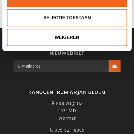
€8,00
€10,00
€12,00
€15,00
SELECTIE TOESTAAN
WEIGEREN
SCHRIJF JE IN VOOR ONZE
NIEUWSBRIEF
KANOCENTRUM ARJAN BLOEM
Poelweg 1B
1531MD
Wormer
075 621 8805