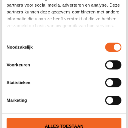
0 sterren op basis van 0 beoordelingen
partners voor social media, adverteren en analyse. Deze
partners kunnen deze gegevens combineren met andere
JE BEOORDELING TOEVOEGEN
informatie die u aan ze heeft verstrekt of die ze hebben
verzameld op basis van uw gebruik van hun services.
GERELATEERDE PRODUCTEN
Toestemmingsselectie
Noodzakelijk
Voorkeuren
Statistieken
Marketing
NUOVA RADE
NUOVA RADE
INSPECTIELUIK, 130 MM
INSPECTIELUIK, 155 MM
ALLES TOESTAAN