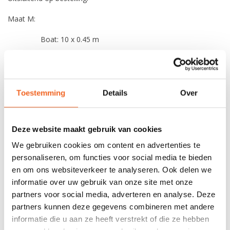
Maat M:
Boat: 10 x 0.45 m
Cockpit: 0.38 x 0.91 m
Athletes: < 300 Kg
Toestemming
Details
Over
Maat ML:
Boat: 10 x 0.45 m
Deze website maakt gebruik van cookies
Cockpit: 0.39 x 0.94 m
We gebruiken cookies om content en advertenties te
personaliseren, om functies voor social media te bieden
Athletes: 280 - 320 Kg
en om ons websiteverkeer te analyseren. Ook delen we
informatie over uw gebruik van onze site met onze
Maat L:
partners voor social media, adverteren en analyse. Deze
Boat: 10 x 0.45 m
partners kunnen deze gegevens combineren met andere
informatie die u aan ze heeft verstrekt of die ze hebben
Cockpit: 0.39 x 0.96 m