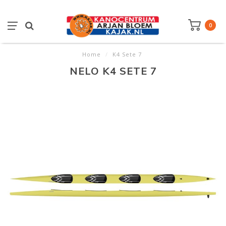
0
Home
/
K4 Sete 7
NELO K4 SETE 7