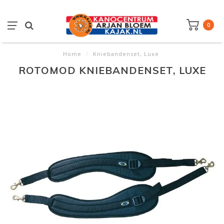
0
Home
/
Kniebandenset, Luxe
ROTOMOD KNIEBANDENSET, LUXE