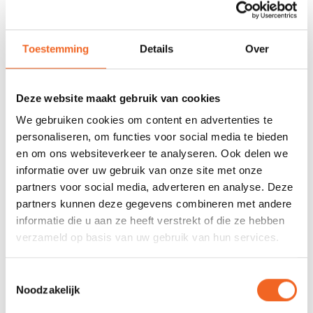
678 GOOGLE REVIEWS
PROEFVAART
MOGELIJKHEID
Beoordeling 4,8/5
Toestemming
Details
Over
Bij onze showroom
sterren
locatie
Deze website maakt gebruik van cookies
INFORMATIE
We gebruiken cookies om content en advertenties te
personaliseren, om functies voor social media te bieden
De RTM Kniebanden kunnen aan de D-ringen aan de zijkanten
en om ons websiteverkeer te analyseren. Ook delen we
van uw Sit-On-Top kajak gemonteerd worden. Door uw knieën
informatie over uw gebruik van onze site met onze
onder deze banden te plaatsen kunt u zich zelf extra
partners voor social media, adverteren en analyse. Deze
schrapzetten.
partners kunnen deze gegevens combineren met andere
informatie die u aan ze heeft verstrekt of die ze hebben
verzameld op basis van uw gebruik van hun services.
REVIEWS
Toestemmingsselectie
Noodzakelijk
Nog niet gewaardeerd