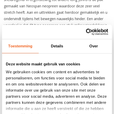
gemaakt van Neospan neopreen waardoor deze zeer veel
stretch heeft. Aan en uittrekken gaat hierdoor gemakkelijk en u
ondervindt tijdens het bewegen nauwelijks hinder. Een ander
voordeel is dat dit type neopreen een stuk milieuvriendelijker is
dan het normale aardolie neopreen.
3 mm CR Neospan neoprene
Sneldrogend thermal voering
Toestemming
Details
Over
GlideSkin neopreen
Deze website maakt gebruik van cookies
REVIEWS
We gebruiken cookies om content en advertenties te
personaliseren, om functies voor social media te bieden
en om ons websiteverkeer te analyseren. Ook delen we
Nog niet gewaardeerd
informatie over uw gebruik van onze site met onze
partners voor social media, adverteren en analyse. Deze
0 sterren op basis van 0 beoordelingen
partners kunnen deze gegevens combineren met andere
informatie die u aan ze heeft verstrekt of die ze hebben
JE BEOORDELING TOEVOEGEN