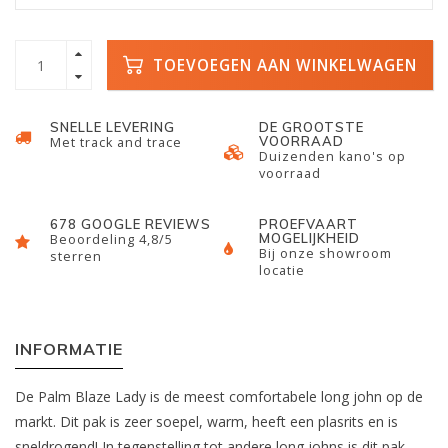
TOEVOEGEN AAN WINKELWAGEN
SNELLE LEVERING
DE GROOTSTE
VOORRAAD
Met track and trace
Duizenden kano's op
voorraad
678 GOOGLE REVIEWS
PROEFVAART
MOGELIJKHEID
Beoordeling 4,8/5
Bij onze showroom
sterren
locatie
INFORMATIE
De Palm Blaze Lady is de meest comfortabele long john op de
markt. Dit pak is zeer soepel, warm, heeft een plasrits en is
sneldrogend! In tegenstelling tot andere long johns is dit pak