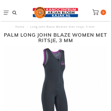
0
Home
/
Long John Blaze Women met ritsje, 3 mm
PALM LONG JOHN BLAZE WOMEN MET
RITSJE, 3 MM