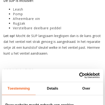
De SUP is inclusief:
Leash
Pomp
Afneembare vin
Rugzak
Verstelbare deelbare peddel
Let op!
Mocht de SUP langzaam leeglopen dan is de kans groot
dat het ventiel niet strak genoeg is aangedraaid. In het reparatie
setje zit een kunststof sleutel welke in het ventiel past. Hiermee
kunt u het ventiel aandraaien.
SPECIFICATIES
Lengte:
329 cm / 10'8
Toestemming
Details
Over
Breedte:
81 cm / 32”
Dikte:
15 cm
Deze website maakt gebruik van cookies