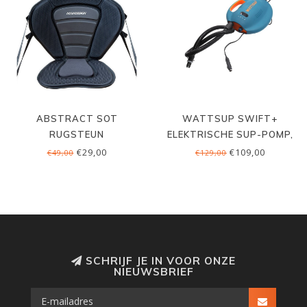
ABSTRACT SOT
WATTSUP SWIFT+
RUGSTEUN
ELEKTRISCHE SUP-POMP,
ACCU, 20 PSI
€29,00
€109,00
€49,00
€129,00
SCHRIJF JE IN VOOR ONZE
NIEUWSBRIEF