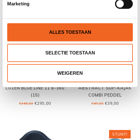
Marketing
GERELATEERDE PRODUCTEN
ALLES TOESTAAN
SELECTIE TOESTAAN
WEIGEREN
LOZEN BLUE LINE 11'8-360
ABSTRACT SUP-KAJAK
(15)
COMBI PEDDEL
€295,00
€39,00
€348,00
€49,00
STUNT!