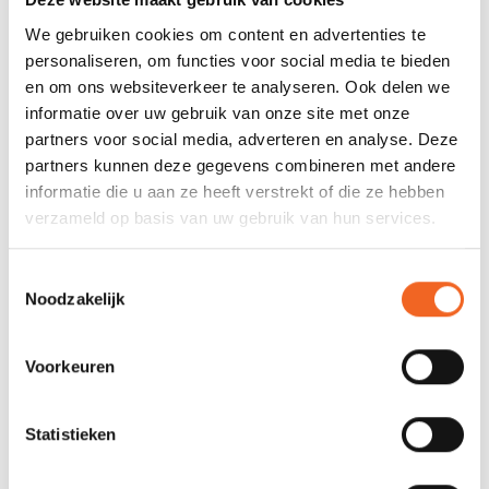
Gewicht:
8.2 kg
We gebruiken cookies om content en advertenties te
personaliseren, om functies voor social media te bieden
Capaciteit:
140 kg
en om ons websiteverkeer te analyseren. Ook delen we
informatie over uw gebruik van onze site met onze
Vinnen:
1 afneembaar
partners voor social media, adverteren en analyse. Deze
Luchtdruk:
15 PSI
partners kunnen deze gegevens combineren met andere
informatie die u aan ze heeft verstrekt of die ze hebben
verzameld op basis van uw gebruik van hun services.
REVIEWS
Toestemmingsselectie
Noodzakelijk
Nog niet gewaardeerd
Voorkeuren
0 sterren op basis van 0 beoordelingen
JE BEOORDELING TOEVOEGEN
Statistieken