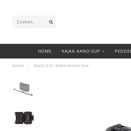
HOME
KAJAK-KANO-SUP
PEDDE
Home
/
Nano 310, Waterdichte box