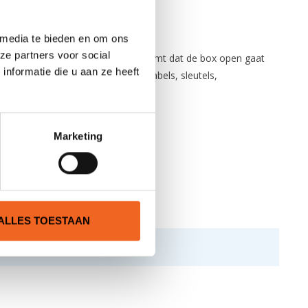
 media te bieden en om ons
ze partners voor social
erClaw vergrendelingssysteem voorkomt dat de box open gaat
nformatie die u aan ze heeft
kt voor onder andere telefoons, kabels, sleutels,
Marketing
ALLES TOESTAAN