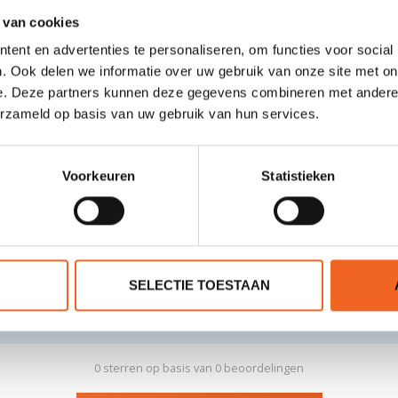
 van cookies
ent en advertenties te personaliseren, om functies voor social
. Ook delen we informatie over uw gebruik van onze site met on
 kleine spullen. De box is licht, waterdicht en stofdicht. Het Pow
e. Deze partners kunnen deze gegevens combineren met andere i
 de box houdt de spullen op hun plaats. De Nanuk Nano is zeer geschi
erzameld op basis van uw gebruik van hun services.
ig polycarbonaat en weegt 0.3 kg.
Voorkeuren
Statistieken
SELECTIE TOESTAAN
0 sterren op basis van 0 beoordelingen