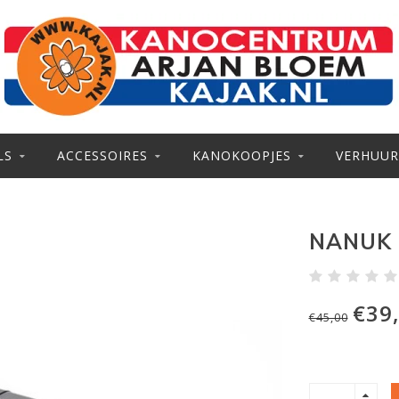
LS
ACCESSOIRES
KANOKOOPJES
VERHUUR
NANUK 
€39
€45,00