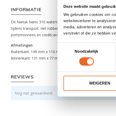
Deze website maakt gebruik
INFORMATIE
We gebruiken cookies om cont
websiteverkeer te analyseren
De Nanuk Nano 310 waterdichte box beschermt uw belangrijkste
media, adverteren en analys
tijdens transport. Het rubberen weefsel aan de binnenkant van
verstrekt of die ze hebben v
portemonnees en creditcards. De box bestaat uit ultrabestend
Afmetingen
Toestemmingsselectie
Noodzakelijk
Buitenkant: 149 mm x 110 mm x 43 mm
Binnenkant: 131 mm x 77 mm x 28 mm
REVIEWS
WEIGEREN
Nog niet gewaardeerd