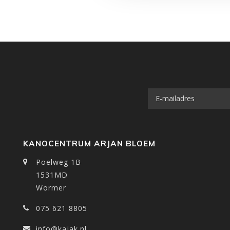
KANOCENTRUM ARJAN BLOEM
Poelweg 1B
1531MD
Wormer
075 621 8805
info@kajak.nl