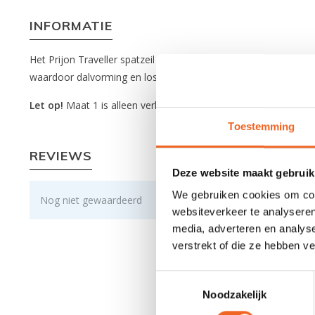
INFORMATIE
Het Prijon Traveller spatzeil is gemaakt van coated nylon en i
waardoor dalvorming en los-schieten wordt voorkomen. Daarnaas
Let op!
Maat 1 is alleen verkrijgbaar in de kleur geel.
Toestemming
REVIEWS
Deze website maakt gebruik
We gebruiken cookies om cont
Nog niet gewaardeerd
websiteverkeer te analyseren
media, adverteren en analys
verstrekt of die ze hebben v
Toestemmingsselectie
Noodzakelijk