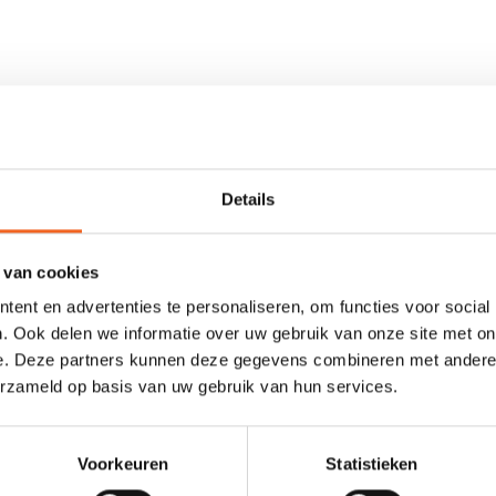
s speciaal ontworpen voor de diverse Prijon modellen, maar past ook o
t heeft het spatzeil bretels, een opbergvak en is het spatzeil verst
Details
 van cookies
ent en advertenties te personaliseren, om functies voor social
. Ook delen we informatie over uw gebruik van onze site met on
e. Deze partners kunnen deze gegevens combineren met andere i
0 sterren op basis van 0 beoordelingen
erzameld op basis van uw gebruik van hun services.
JE BEOORDELING TOEVOEGEN
Voorkeuren
Statistieken