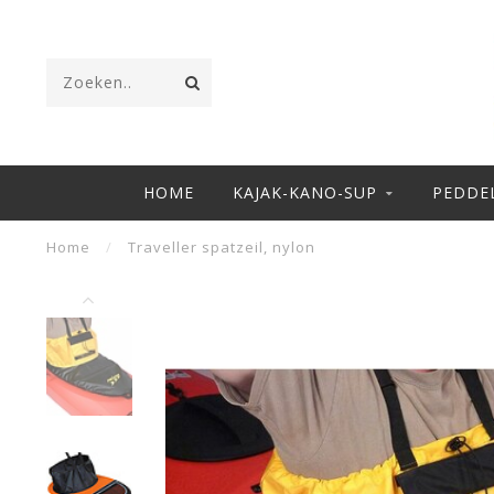
HOME
KAJAK-KANO-SUP
PEDDE
Home
/
Traveller spatzeil, nylon