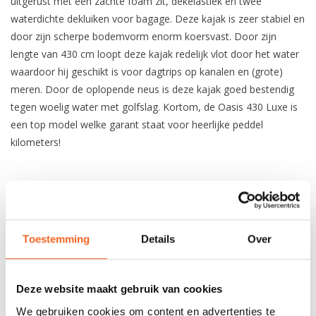
uitgerust met een zachte foam zit, dekelastiek en twee
waterdichte dekluiken voor bagage. Deze kajak is zeer stabiel en
door zijn scherpe bodemvorm enorm koersvast. Door zijn
lengte van 430 cm loopt deze kajak redelijk vlot door het water
waardoor hij geschikt is voor dagtrips op kanalen en (grote)
meren. Door de oplopende neus is deze kajak goed bestendig
tegen woelig water met golfslag. Kortom, de Oasis 430 Luxe is
een top model welke garant staat voor heerlijke peddel
kilometers!
SPECIFICATIES
Materiaal:
Polyethyleen
Toestemming
Details
Over
Lengte:
430 cm
Breedte:
64 cm
Deze website maakt gebruik van cookies
We gebruiken cookies om content en advertenties te
Kuiplengte:
86 cm