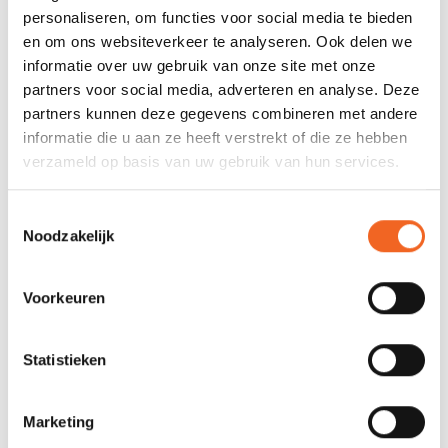
personaliseren, om functies voor social media te bieden
Gewicht:
24 kg
en om ons websiteverkeer te analyseren. Ook delen we
informatie over uw gebruik van onze site met onze
Capaciteit:
120 kg
partners voor social media, adverteren en analyse. Deze
partners kunnen deze gegevens combineren met andere
informatie die u aan ze heeft verstrekt of die ze hebben
REVIEWS
verzameld op basis van uw gebruik van hun services.
Nog niet gewaardeerd
Toestemmingsselectie
Noodzakelijk
0 sterren op basis van 0 beoordelingen
Voorkeuren
JE BEOORDELING TOEVOEGEN
Statistieken
GERELATEERDE PRODUCTEN
Marketing