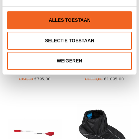
ALLES TOESTAAN
SELECTIE TOESTAAN
WEIGEREN
RAINBOW OASIS 430 MAX
PERCEPTION EXPRESSION
LUXE
14, SCHEG
€795,00
€1.095,00
€950,00
€1.550,00