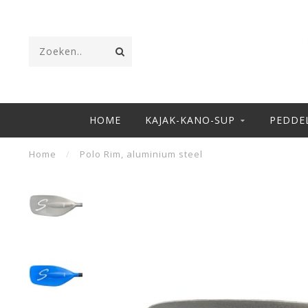
HOME
KAJAK-KANO-SUP
PEDDE
Home
/
Polo Rim, aluminium steel