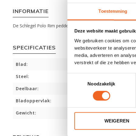
INFORMATIE
Toestemming
De Schlegel Polo Rim peddel is een mooie, stevige kanopolo p
Deze website maakt gebruik
We gebruiken cookies om cont
SPECIFICATIES
websiteverkeer te analyseren
media, adverteren en analys
verstrekt of die ze hebben v
Blad:
Steel:
Toestemmingsselectie
Noodzakelijk
Deelbaar:
Bladoppervlak:
Gewicht:
WEIGEREN