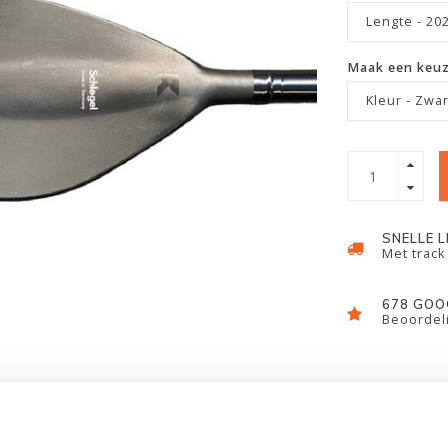
Lengte - 20
Maak een keu
Kleur - Zwar
SNELLE 
Met track
678 GOO
Beoordeli