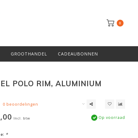
0
GROOTHANDEL
CADEAUBONNEN
EL POLO RIM, ALUMINIUM
0 beoordelingen
,00
Op voorraad
Incl. btw
ze:
*