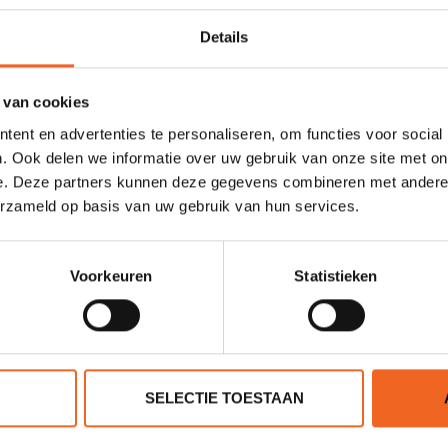
Details
eddel met een aluminium steel. Deze kanopolo peddel is ook goed ge
 van cookies
ent en advertenties te personaliseren, om functies voor social
. Ook delen we informatie over uw gebruik van onze site met on
e. Deze partners kunnen deze gegevens combineren met andere i
erzameld op basis van uw gebruik van hun services.
Rim PU
Aluminium
Voorkeuren
Statistieken
Nee
- (45º)
1250 gr.
SELECTIE TOESTAAN