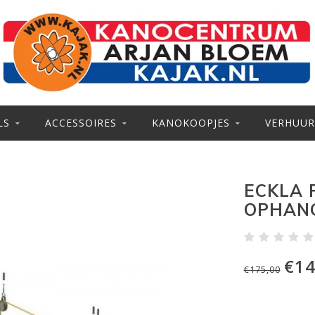
LS
ACCESSOIRES
KANOKOOPJES
VERHUUR
ECKLA 
OPHAN
€14
€175,00