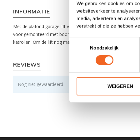
We gebruiken cookies om cont
INFORMATIE
websiteverkeer te analyseren
media, adverteren en analys
verstrekt of die ze hebben v
Met de plafond garage lift van Eckla is het opbergen van een 
voor gemonteerd met boorpatronen waardoor de installatie een
Toestemmingsselectie
katrollen. Om de lift nog makkelijk te gebruiken kan de lift t
Noodzakelijk
REVIEWS
Nog niet gewaardeerd
WEIGEREN