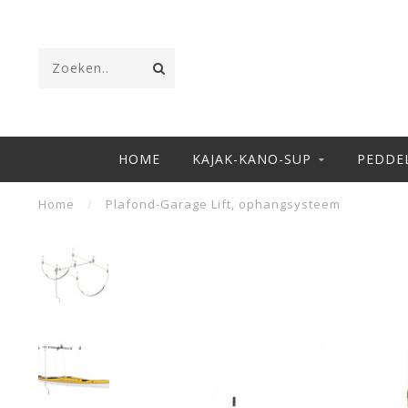
HOME
KAJAK-KANO-SUP
PEDDE
Home
/
Plafond-Garage Lift, ophangsysteem