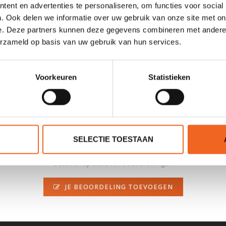
ent en advertenties te personaliseren, om functies voor social
. Ook delen we informatie over uw gebruik van onze site met on
e. Deze partners kunnen deze gegevens combineren met andere i
erzameld op basis van uw gebruik van hun services.
kajak, surfboard of dakkoffer eenvoudig. Door middel van de zwengel
voudig is. De lift heeft een breedte van 120 centimeter en de lengte
ot een hoogte van 2.5 a 3 meter opgehangen worden. De lift kan tot ma
Voorkeuren
Statistieken
SELECTIE TOESTAAN
0 sterren op basis van 0 beoordelingen
JE BEOORDELING TOEVOEGEN