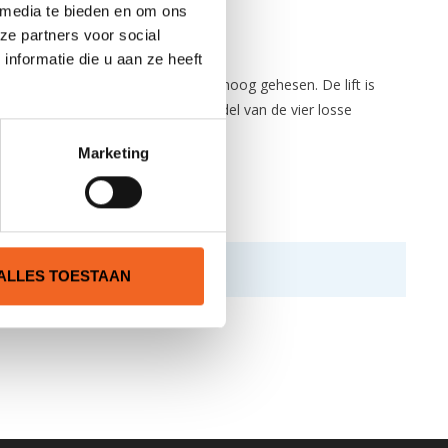
 media te bieden en om ons
ze partners voor social
nformatie die u aan ze heeft
 wordt de lading zonder moeite omhoog gehesen. De lift is
 kan zelf bepaald worden doormiddel van de vier losse
ximaal 55 kilo dragen.
Marketing
ALLES TOESTAAN