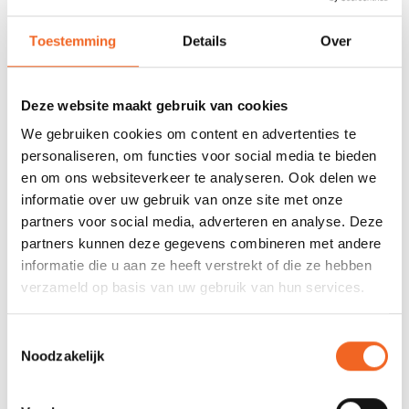
678 GOOGLE REVIEWS
PROEFVAART
Toestemming
Details
Over
MOGELIJKHEID
Beoordeling 4,8/5
Bij onze showroom
sterren
locatie
Deze website maakt gebruik van cookies
We gebruiken cookies om content en advertenties te
INFORMATIE
personaliseren, om functies voor social media te bieden
en om ons websiteverkeer te analyseren. Ook delen we
De Pyranha Cleat is het bevestigingspunt voor het bedienen van
informatie over uw gebruik van onze site met onze
de scheglijn. Inclusief bevestigingsmateriaal.
partners voor social media, adverteren en analyse. Deze
partners kunnen deze gegevens combineren met andere
informatie die u aan ze heeft verstrekt of die ze hebben
REVIEWS
verzameld op basis van uw gebruik van hun services.
Toestemmingsselectie
Nog niet gewaardeerd
Noodzakelijk
0 sterren op basis van 0 beoordelingen