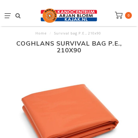
0
Home
/
Survival bag P.E., 210x90
COGHLANS SURVIVAL BAG P.E.,
210X90