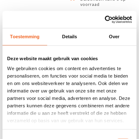
voorraad
678 GOOGLE REVIEWS
PROEFVAART
MOGELIJKHEID
Beoordeling 4,8/5
Bij onze showroom
sterren
locatie
Toestemming
Details
Over
INFORMATIE
Deze website maakt gebruik van cookies
We gebruiken cookies om content en advertenties te
Deze survival bag van Coghlan's helpt warmte vast te houden
personaliseren, om functies voor social media te bieden
en onderkoeling in noodsituaties te voorkomen. Door de oranje
en om ons websiteverkeer te analyseren. Ook delen we
kleur is de survival bag goed zichtbaar voor reddingsteams. De
informatie over uw gebruik van onze site met onze
zak is gemaakt van 3 millimeter polyethyleen, is waterdicht en
partners voor social media, adverteren en analyse. Deze
heeft een afmeting van 210 bij 90 centimeter. De reddingszak
partners kunnen deze gegevens combineren met andere
kan ook gebruikt worden als grondzeil of noodtent. De survival
informatie die u aan ze heeft verstrekt of die ze hebben
bag heeft een gewicht van 255 gram.
verzameld op basis van uw gebruik van hun services.
Toestemmingsselectie