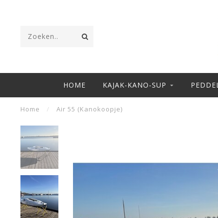
HOME
KAJAK-KANO-SUP
PEDDE
Home
/
Air 55 (Kanokoopje)