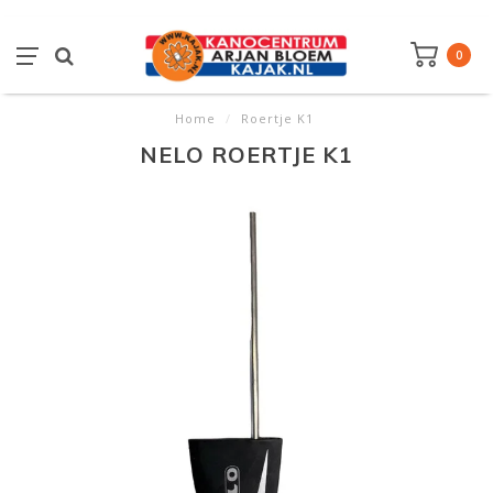
0
Home
/
Roertje K1
NELO ROERTJE K1