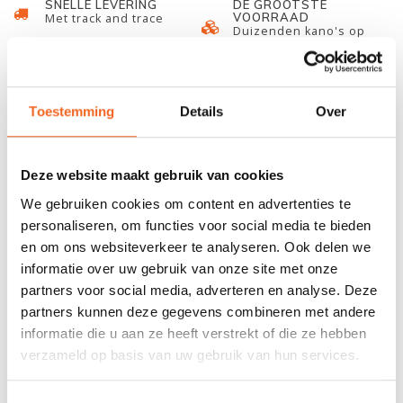
SNELLE LEVERING
DE GROOTSTE
VOORRAAD
Met track and trace
Duizenden kano's op
voorraad
678 GOOGLE REVIEWS
PROEFVAART
MOGELIJKHEID
Beoordeling 4,8/5
Toestemming
Details
Over
Bij onze showroom
sterren
locatie
Deze website maakt gebruik van cookies
INFORMATIE
We gebruiken cookies om content en advertenties te
personaliseren, om functies voor social media te bieden
Nelo heeft verschillende vervangende roertjes voor een K1. Het
en om ons websiteverkeer te analyseren. Ook delen we
informatie over uw gebruik van onze site met onze
sprint, Cinco en Sete roertje zijn geschikt voor sprintboten. Het
partners voor social media, adverteren en analyse. Deze
marathon roer is gemaakt van nylon waardoor het roer niet
partners kunnen deze gegevens combineren met andere
makkelijk stuk gaat en is zo ontworpen dat wier niet of
informatie die u aan ze heeft verstrekt of die ze hebben
nauwelijks ophoopt en met genoeg volume voor het makkelijker
verzameld op basis van uw gebruik van hun services.
aansnijden van de keerpunten.