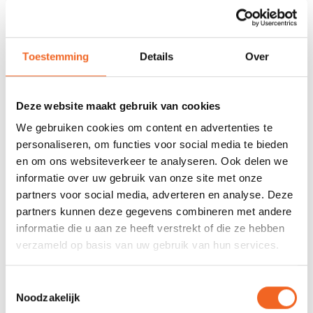
voorraad
678 GOOGLE REVIEWS
PROEFVAART
MOGELIJKHEID
Toestemming
Details
Over
Beoordeling 4,8/5
Bij onze showroom
sterren
locatie
Deze website maakt gebruik van cookies
We gebruiken cookies om content en advertenties te
INFORMATIE
personaliseren, om functies voor social media te bieden
en om ons websiteverkeer te analyseren. Ook delen we
De vervangende Wavesport rugsteun voor wanneer de oude
informatie over uw gebruik van onze site met onze
aan vervanging toe is. Geschikt voor kajaks van het merk
partners voor social media, adverteren en analyse. Deze
Wavesport.
Let op
: dit is enkel de rugsteun, wordt niet geleverd
partners kunnen deze gegevens combineren met andere
met band. Het elastiek en de gesp zitten wel in deze set.
informatie die u aan ze heeft verstrekt of die ze hebben
verzameld op basis van uw gebruik van hun services.
REVIEWS
Toestemmingsselectie
Noodzakelijk
Nog niet gewaardeerd