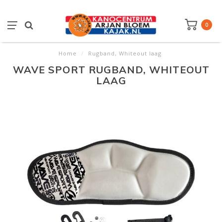
0
Home
/
Rugband, Whiteout laag
WAVE SPORT RUGBAND, WHITEOUT
LAAG