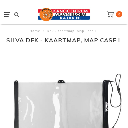
0
Home
/
Dek - Kaartmap, Map Case L
SILVA DEK - KAARTMAP, MAP CASE L