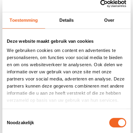
REVIEWS
Toestemming
Details
Over
Nog niet gewaardeerd
Deze website maakt gebruik van cookies
We gebruiken cookies om content en advertenties te
0 sterren op basis van 0 beoordelingen
personaliseren, om functies voor social media te bieden
JE BEOORDELING TOEVOEGEN
en om ons websiteverkeer te analyseren. Ook delen we
informatie over uw gebruik van onze site met onze
partners voor social media, adverteren en analyse. Deze
partners kunnen deze gegevens combineren met andere
GERELATEERDE PRODUCTEN
informatie die u aan ze heeft verstrekt of die ze hebben
verzameld op basis van uw gebruik van hun services.
Toestemmingsselectie
Noodzakelijk