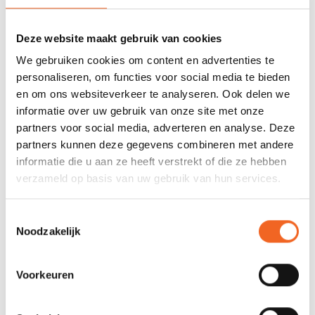
0 sterren op basis van 0 beoordelingen
JE BEOORDELING TOEVOEGEN
Deze website maakt gebruik van cookies
We gebruiken cookies om content en advertenties te
personaliseren, om functies voor social media te bieden
GERELATEERDE PRODUCTEN
en om ons websiteverkeer te analyseren. Ook delen we
informatie over uw gebruik van onze site met onze
partners voor social media, adverteren en analyse. Deze
partners kunnen deze gegevens combineren met andere
informatie die u aan ze heeft verstrekt of die ze hebben
verzameld op basis van uw gebruik van hun services.
Toestemmingsselectie
Noodzakelijk
Voorkeuren
ROTEKO SPRINTER
STORMM RIDE TANDEM
RUGLEUNING
AFDEKZEIL, NYLON HEAVY
DUTY (DIV. MERKEN)
€40,00
€69,00
€79,00