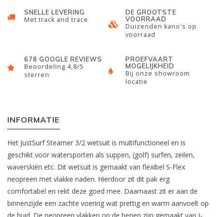
SNELLE LEVERING
DE GROOTSTE
VOORRAAD
Met track and trace
Duizenden kano's op
voorraad
678 GOOGLE REVIEWS
PROEFVAART
MOGELIJKHEID
Beoordeling 4,8/5
Bij onze showroom
sterren
locatie
INFORMATIE
Het JustSurf Steamer 3/2 wetsuit is multifunctioneel en is
geschikt voor watersporten als suppen, (golf) surfen, zeilen,
waverskiën etc. Dit wetsuit is gemaakt van flexibel S-Flex
neopreen met vlakke naden. Hierdoor zit dit pak erg
comfortabel en rekt deze goed mee. Daarnaast zit er aan de
binnenzijde een zachte voering wat prettig en warm aanvoelt op
de huid. De neopreen vlakken op de benen zijn gemaakt van J-