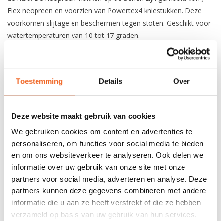
Flex neopreen en voorzien van Powertex4 kniestukken. Deze
voorkomen slijtage en beschermen tegen stoten. Geschikt voor
watertemperaturen van 10 tot 17 graden.
3 mm S-Flex Neopreen bovenlijf
Powertex4 kniestukken
Non-petroleum
Toestemming
Details
Over
Naadloze nek seal
Deze website maakt gebruik van cookies
REVIEWS
We gebruiken cookies om content en advertenties te
personaliseren, om functies voor social media te bieden
Nog niet gewaardeerd
en om ons websiteverkeer te analyseren. Ook delen we
informatie over uw gebruik van onze site met onze
partners voor social media, adverteren en analyse. Deze
0 sterren op basis van 0 beoordelingen
partners kunnen deze gegevens combineren met andere
informatie die u aan ze heeft verstrekt of die ze hebben
JE BEOORDELING TOEVOEGEN
verzameld op basis van uw gebruik van hun services.