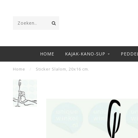
HOME
KAJAK-KANO-SUP
PEDDE
Home
/
Sticker Slalom, 20x16 cm.