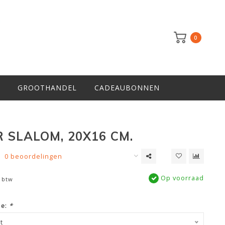
0
GROOTHANDEL
CADEAUBONNEN
R SLALOM, 20X16 CM.
0 beoordelingen
Op voorraad
. btw
ze:
*
t