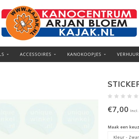
LS
ACCESSOIRES
KANOKOOPJES
VERHUUR
STICKE
€7,00
Incl
Maak een keu
Kleur - Zwar