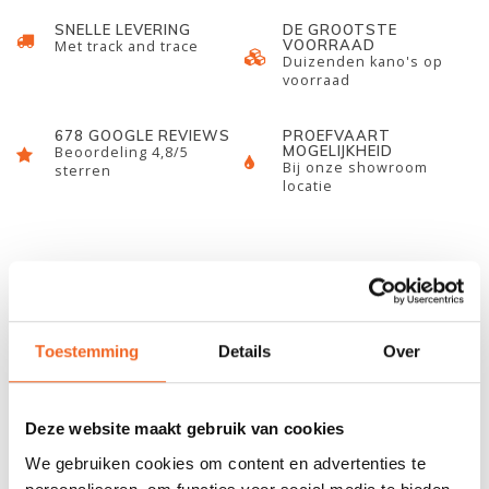
SNELLE LEVERING
DE GROOTSTE
VOORRAAD
Met track and trace
Duizenden kano's op
voorraad
678 GOOGLE REVIEWS
PROEFVAART
MOGELIJKHEID
Beoordeling 4,8/5
Bij onze showroom
sterren
locatie
INFORMATIE
De Aqua Design Instinct is een sterke en goed ontworpen SUP-
peddel welke geschikt is voor zowel beginners als gevorderden.
Toestemming
Details
Over
De peddel is gemaakt van een aluminium steel met glasvezel
versterkt nylon blad, hierdoor goed stijf en degelijk. Door het
Deze website maakt gebruik van cookies
medium blad is de instinct geschikt voor zowel jong als oud en
ook geschikt voor korte en lange tochten. Daarnaast is de
We gebruiken cookies om content en advertenties te
peddel in lengte verstelbaar en daardoor geschikt voor