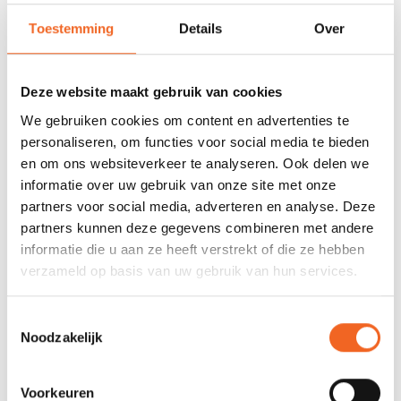
Toestemming
Details
Over
678 GOOGLE REVIEWS
PROEFVAART
MOGELIJKHEID
Beoordeling 4,8/5
Bij onze showroom
sterren
locatie
Deze website maakt gebruik van cookies
We gebruiken cookies om content en advertenties te
personaliseren, om functies voor social media te bieden
INFORMATIE
en om ons websiteverkeer te analyseren. Ook delen we
informatie over uw gebruik van onze site met onze
Alleen nog verkrijgbaar in de keur wit.
partners voor social media, adverteren en analyse. Deze
partners kunnen deze gegevens combineren met andere
informatie die u aan ze heeft verstrekt of die ze hebben
REVIEWS
verzameld op basis van uw gebruik van hun services.
Nog niet gewaardeerd
Toestemmingsselectie
Noodzakelijk
0 sterren op basis van 0 beoordelingen
Voorkeuren