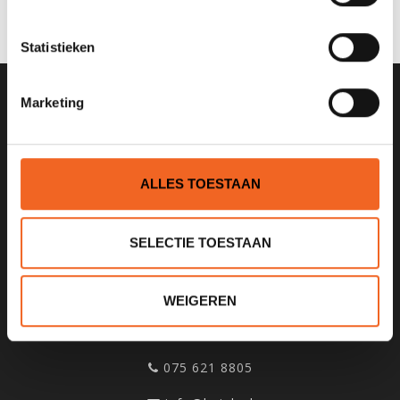
JE BEOORDELING TOEVOEGEN
Statistieken
Marketing
SCHRIJF JE IN VOOR ONZE
NIEUWSBRIEF
ALLES TOESTAAN
SELECTIE TOESTAAN
KANOCENTRUM ARJAN BLOEM
Poelweg 1B
WEIGEREN
1531MD
Wormer
075 621 8805