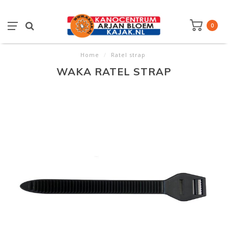
0
Home
/
Ratel strap
WAKA RATEL STRAP