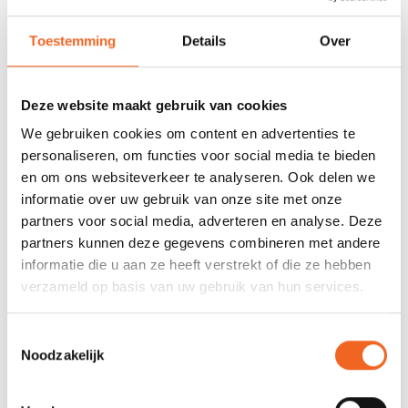
678 GOOGLE REVIEWS
PROEFVAART
Toestemming
Details
Over
MOGELIJKHEID
Beoordeling 4,8/5
Bij onze showroom
sterren
locatie
Deze website maakt gebruik van cookies
We gebruiken cookies om content en advertenties te
INFORMATIE
personaliseren, om functies voor social media te bieden
en om ons websiteverkeer te analyseren. Ook delen we
Deze ratel strap is geschikt voor de Waka rugsteun ratels. Dit
informatie over uw gebruik van onze site met onze
product wordt per stuk geleverd.
partners voor social media, adverteren en analyse. Deze
partners kunnen deze gegevens combineren met andere
informatie die u aan ze heeft verstrekt of die ze hebben
REVIEWS
verzameld op basis van uw gebruik van hun services.
Toestemmingsselectie
Nog niet gewaardeerd
Noodzakelijk
0 sterren op basis van 0 beoordelingen